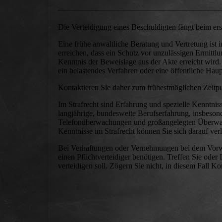
Die Verteidigung eines Beschuldigten fängt beim ers
Eine frühe anwaltliche Beratung und Vertretung ist 
erreichen, dass ein Schutz vor unzulässigen Ermit
Kenntnis der Beweislage aus der Akte erreicht wir
ein belastendes Verfahren oder eine öffentliche Haup
Kontaktieren Sie daher zum frühestmöglichen Zeitpu
Im Strafrecht sind Erfahrung und spezielle Kenntnis
langjährige, bundesweite Berufserfahrung, insbeson
Telefonüberwachungen und großangelegten Überwa
Kenntnisse im Strafrecht können Sie sich darauf verl
Bei Verhaftungen oder Vernehmungen bei dem Vorwur
einen Pflichtverteidiger benötigen. Treffen Sie ode
verteidigen soll. Zögern Sie nicht, in diesem Fall 