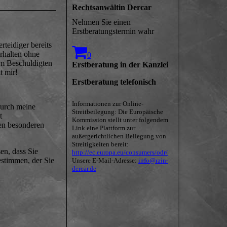
Rechtsanwältin Dercar
Nehmen Sie einen
Erstberatungstermin wahr
teidiger bereits
rhalten ohne
0
em Beschuldigten
Erstberatung in der Kanzlei
t mir!
Erstberatung telefonisch
Informationen zur Online-
Durch meine
Streitbeilegung: Die Europäische
t
Kommission stellt unter folgendem
en besonderen
Link eine Plattform zur
außergerichtlichen Beilegung von
Streitigkeiten bereit:
en, dass Sie
http://ec.europa.eu/consumers/odr/
estimmen, der Sie
Unsere E-Mail-Adresse:
info@rain-
dercar.de