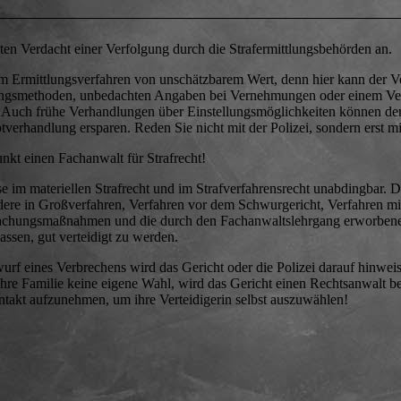
ten Verdacht einer Verfolgung durch die Strafermittlungsbehörden an.
im Ermittlungsverfahren von unschätzbarem Wert, denn hier kann der Ver
tlungsmethoden, unbedachten Angaben bei Vernehmungen oder einem Ve
d. Auch frühe Verhandlungen über Einstellungsmöglichkeiten können d
tverhandlung ersparen. Reden Sie nicht mit der Polizei, sondern erst mi
nkt einen Fachanwalt für Strafrecht!
se im materiellen Strafrecht und im Strafverfahrensrecht unabdingbar. 
dere in Großverfahren, Verfahren vor dem Schwurgericht, Verfahren mi
chungsmaßnahmen und die durch den Fachanwaltslehrgang erworben
assen, gut verteidigt zu werden.
f eines Verbrechens wird das Gericht oder die Polizei darauf hinweis
r Ihre Familie keine eigene Wahl, wird das Gericht einen Rechtsanwalt b
Kontakt aufzunehmen, um ihre Verteidigerin selbst auszuwählen!